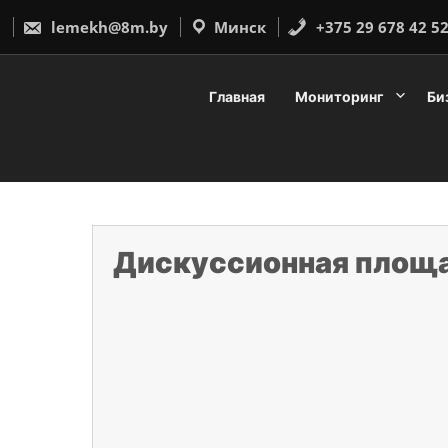
Перейти
к
lemekh@8m.by
Минск
+375 29 678 42 5
содержимому
Главная
Мониторинг
Би
Дискуссионная площ