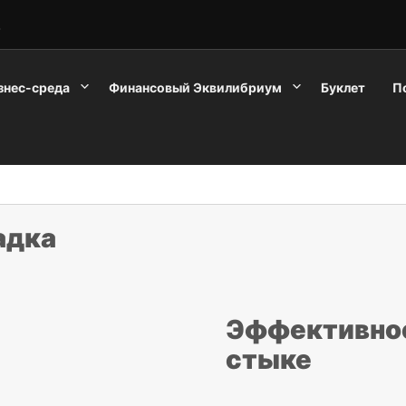
2
знес-среда
Финансовый Эквилибриум
Буклет
П
адка
Эффективност
стыке