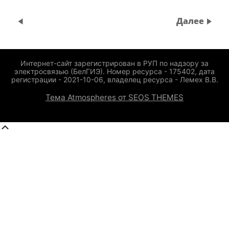
Далее
Интернет-сайт зарегистрирован в РУП по надзору за
электросвязью (БелГИЭ). Номер ресурса - 175402, дата
регистрации - 2021-10-06, владелец ресурса - Лемех В.В.
Тема Atmospheres от SEOS THEMES