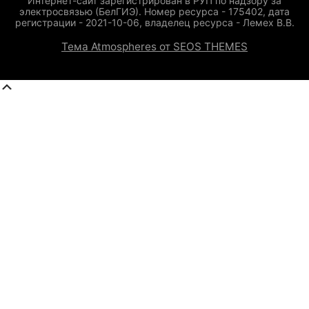
Интернет-сайт зарегистрирован в РУП по надзору за
электросвязью (БелГИЭ). Номер ресурса - 175402, дата
регистрации - 2021-10-06, владелец ресурса - Лемех В.В.
Тема Atmospheres от SEOS THEMES