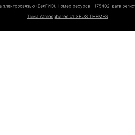
а электросвязью (БелГИЭ). Номер ресурса - 175402, дата регист
Тема Atmospheres от SEOS THEMES